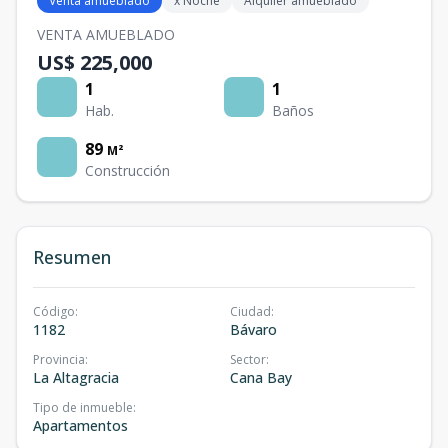
Venta amueblado
x Noche
Alquiler amueblado
VENTA AMUEBLADO
US$ 225,000
1
1
Hab.
Baños
89
M²
Construcción
Resumen
Código
:
Ciudad
:
1182
Bávaro
Provincia
:
Sector
:
La Altagracia
Cana Bay
Tipo de inmueble
:
Apartamentos