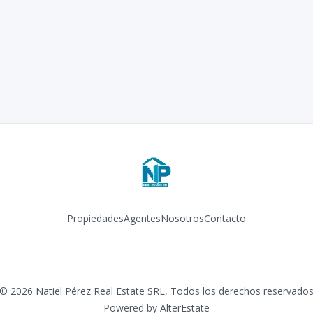
Propiedades
Agentes
Nosotros
Contacto
Facebook
Instagram
©
2026
Natiel Pérez Real Estate SRL
,
Todos los derechos reservado
Powered by
AlterEstate