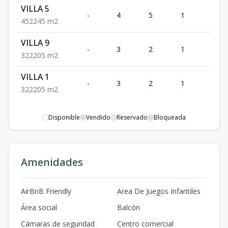
VILLA 5
-
4
5
1
2
4
5
2
245
m2
VILLA 9
-
3
2
1
2
3
2
2
205
m2
VILLA 1
-
3
2
1
2
3
2
2
205
m2
Disponible
Vendido
Reservado
Bloqueada
Amenidades
AirBnB Friendly
Area De Juegos Infantiles
Área social
Balcón
Cámaras de seguridad
Centro comercial