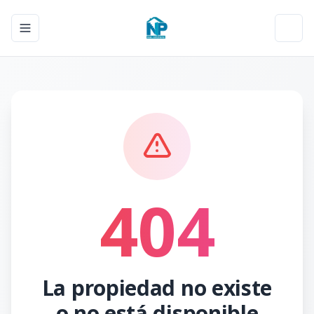
Toggle navigation menu
Toggl
404
La propiedad no existe
o no está disponible