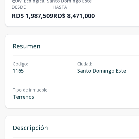
Av. Ecológica
,
Santo Domingo Este
DESDE
HASTA
RD$ 1,987,509
RD$ 8,471,000
Resumen
Código
:
Ciudad
:
1165
Santo Domingo Este
Tipo de inmueble
:
Terrenos
Descripción