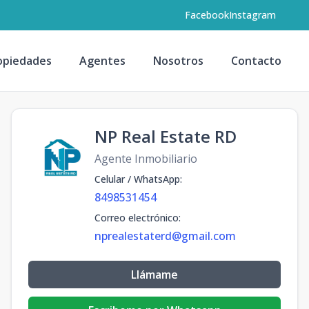
Facebook
Instagram
opiedades
Agentes
Nosotros
Contacto
NP Real Estate RD
Agente Inmobiliario
Celular / WhatsApp
:
8498531454
Correo electrónico
:
nprealestaterd@gmail.com
Llámame