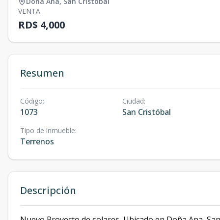
Doña Ana
,
San Cristóbal
VENTA
RD$ 4,000
Resumen
Código
:
Ciudad
:
1073
San Cristóbal
Tipo de inmueble
:
Terrenos
Descripción
Nuevo Proyecto de solares, Ubicado en Doña Ana, San 