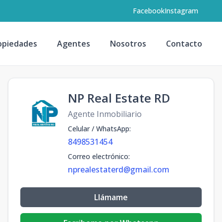
Facebook
Instagram
opiedades
Agentes
Nosotros
Contacto
NP Real Estate RD
Agente Inmobiliario
Celular / WhatsApp
:
8498531454
Correo electrónico
:
nprealestaterd@gmail.com
Llámame