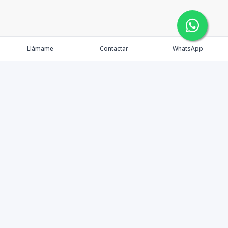
Llámame
Contactar
WhatsApp
Propiedades
Agentes
Nosotros
Contacto
Facebook
Instagram