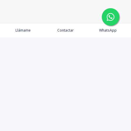
Llámame
Contactar
WhatsApp
Propiedades
Agentes
Nosotros
Contacto
Facebook
Instagram