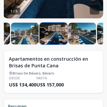
1
/
9
Apartamentos en construcción en
Brisas de Punta Cana
Brisas De Bávaro
,
Bávaro
DESDE
HASTA
US$ 134,400
US$ 157,000
Resumen