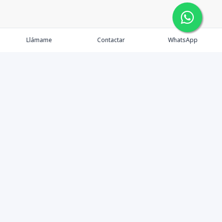
Llámame
Contactar
WhatsApp
Propiedades
Agentes
Nosotros
Contacto
Facebook
Instagram