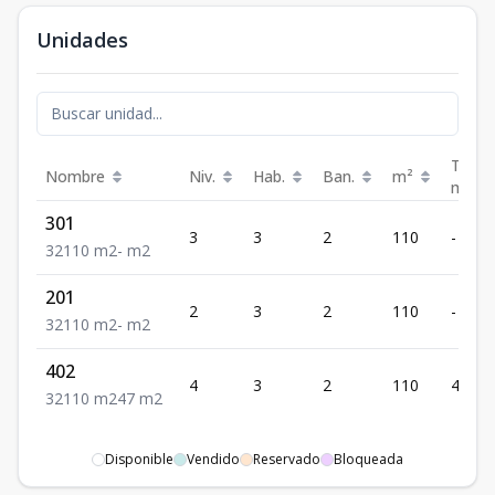
Unidades
Terra
Nombre
Niv.
Hab.
Ban.
m²
m²
301
3
3
2
110
-
3
2
110
m2
-
m2
201
2
3
2
110
-
3
2
110
m2
-
m2
402
4
3
2
110
47
3
2
110
m2
47
m2
Disponible
Vendido
Reservado
Bloqueada