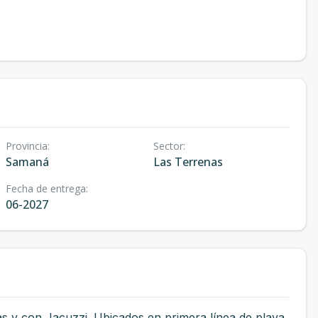
Provincia
:
Sector
:
Samaná
Las Terrenas
Fecha de entrega
:
06-2027
as y con Jacuzzi. Ubicados en primera línea de playa