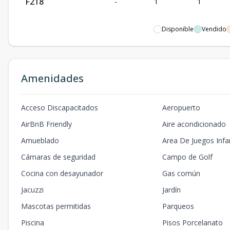
F218
-
1
1
Disponible
Vendido
Amenidades
Acceso Discapacitados
Aeropuerto
AirBnB Friendly
Aire acondicionado
Amueblado
Area De Juegos Infan
Cámaras de seguridad
Campo de Golf
Cocina con desayunador
Gas común
Jacuzzi
Jardín
Mascotas permitidas
Parqueos
Piscina
Pisos Porcelanato