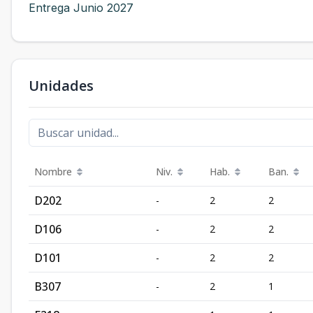
Entrega Junio 2027
Unidades
Nombre
Niv.
Hab.
Ban.
D202
-
2
2
D106
-
2
2
D101
-
2
2
B307
-
2
1