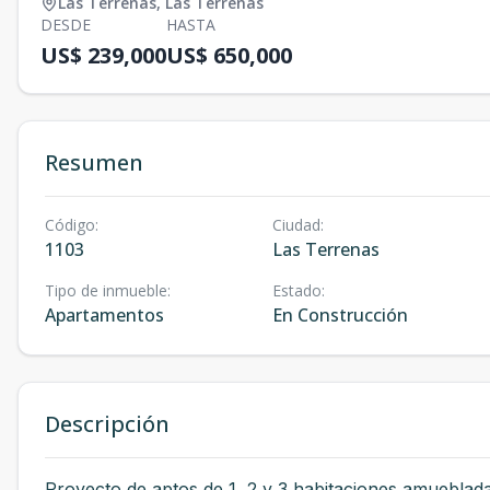
Las Terrenas
,
Las Terrenas
DESDE
HASTA
US$ 239,000
US$ 650,000
Resumen
Código
:
Ciudad
:
1103
Las Terrenas
Tipo de inmueble
:
Estado
:
Apartamentos
En Construcción
Descripción
Proyecto de aptos de 1, 2 y 3 habitaciones amueblad