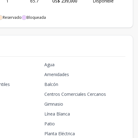
1
65.7
US$ 239,000
Disponible
Reservado
Bloqueada
Agua
Amenidades
tiles
Balcón
Centros Comerciales Cercanos
Gimnasio
Línea Blanca
Patio
Planta Eléctrica