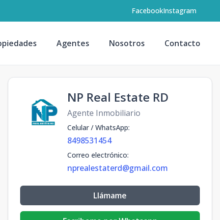
Facebook
Instagram
opiedades
Agentes
Nosotros
Contacto
NP Real Estate RD
Agente Inmobiliario
Celular / WhatsApp
:
8498531454
Correo electrónico
:
nprealestaterd@gmail.com
Llámame