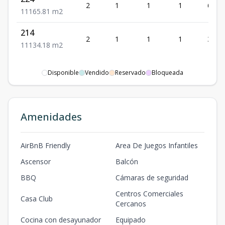
2
1
1
1
65.81
1
1
1
65.81
m2
214
2
1
1
1
34.18
1
1
1
34.18
m2
Disponible
Vendido
Reservado
Bloqueada
Amenidades
AirBnB Friendly
Area De Juegos Infantiles
Ascensor
Balcón
BBQ
Cámaras de seguridad
Centros Comerciales
Casa Club
Cercanos
Cocina con desayunador
Equipado