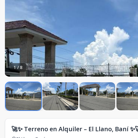
1
/
8
🚀✨ Terreno en Alquiler – El Llano, Baní ✨