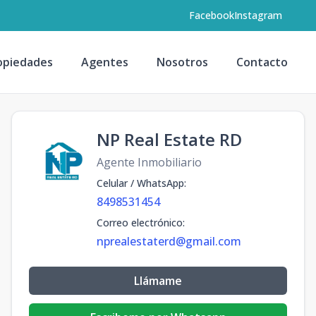
Facebook
Instagram
opiedades
Agentes
Nosotros
Contacto
NP Real Estate RD
Agente Inmobiliario
Celular / WhatsApp
:
8498531454
Correo electrónico
:
nprealestaterd@gmail.com
Llámame