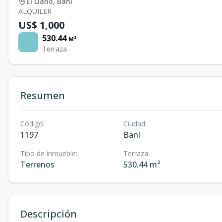
El Llano
,
Baní
ALQUILER
US$ 1,000
530.44
M²
Terraza
Resumen
Código
:
Ciudad
:
1197
Baní
Tipo de inmueble
:
Terraza
:
Terrenos
530.44 m²
Descripción